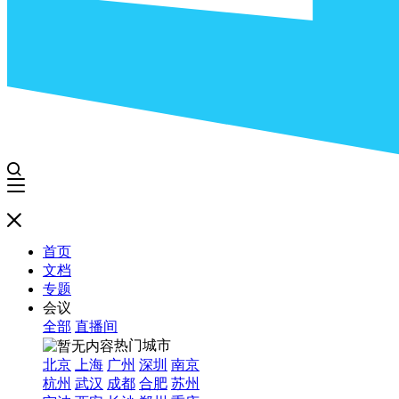
首页
文档
专题
会议
全部
直播间
热门城市
北京
上海
广州
深圳
南京
杭州
武汉
成都
合肥
苏州