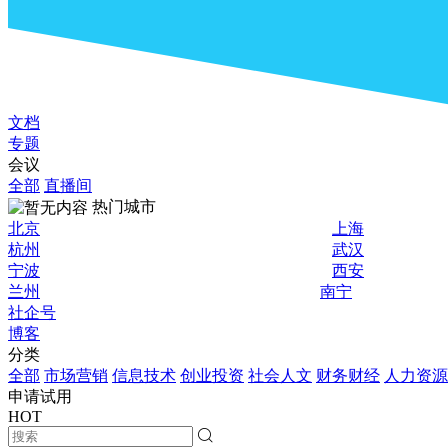
文档
专题
会议
全部
直播间
热门城市
北京
上海
杭州
武汉
宁波
西安
兰州
南宁
社企号
博客
分类
全部
市场营销
信息技术
创业投资
社会人文
财务财经
人力资源
申请试用
HOT