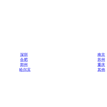
深圳
南京
合肥
苏州
郑州
重庆
哈尔滨
其他