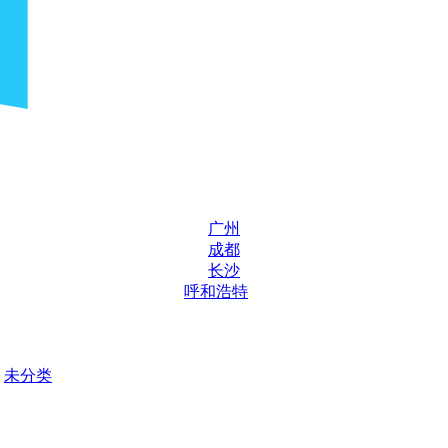
广州
成都
长沙
呼和浩特
未分类