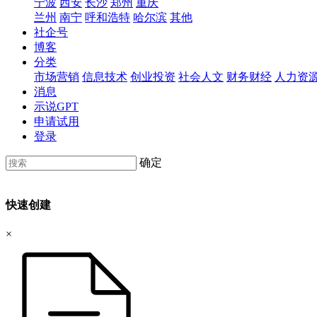
宁波
西安
长沙
郑州
重庆
兰州
南宁
呼和浩特
哈尔滨
其他
社企号
博客
分类
市场营销
信息技术
创业投资
社会人文
财务财经
人力资
消息
示说GPT
申请试用
登录
确定
快速创建
×