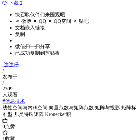
下载 2
快召唤伙伴们来围观吧
微博
QQ
QQ空间
贴吧
文档嵌入链接
复制
微信扫一扫分享
已成功复制到剪贴板
达达仔
/
发布于
/
2309
人观看
#信息技术
线性空间与内积空间 向量范数与矩阵范数 矩阵与投影 矩阵标
准型 几类特殊矩阵 Kronecker积
0
点赞
1
收藏