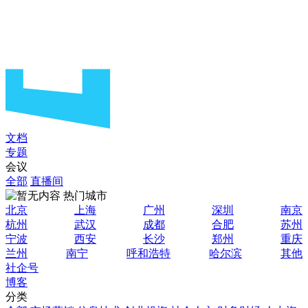
文档
专题
会议
全部
直播间
热门城市
北京
上海
广州
深圳
南京
杭州
武汉
成都
合肥
苏州
宁波
西安
长沙
郑州
重庆
兰州
南宁
呼和浩特
哈尔滨
其他
社企号
博客
分类