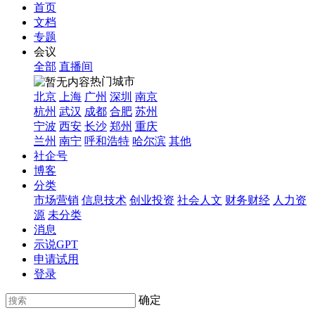
首页
文档
专题
会议
全部
直播间
热门城市
北京
上海
广州
深圳
南京
杭州
武汉
成都
合肥
苏州
宁波
西安
长沙
郑州
重庆
兰州
南宁
呼和浩特
哈尔滨
其他
社企号
博客
分类
市场营销
信息技术
创业投资
社会人文
财务财经
人力资
源
未分类
消息
示说GPT
申请试用
登录
确定