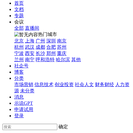
首页
文档
专题
会议
全部
直播间
热门城市
北京
上海
广州
深圳
南京
杭州
武汉
成都
合肥
苏州
宁波
西安
长沙
郑州
重庆
兰州
南宁
呼和浩特
哈尔滨
其他
社企号
博客
分类
市场营销
信息技术
创业投资
社会人文
财务财经
人力资
源
未分类
消息
示说GPT
申请试用
登录
确定