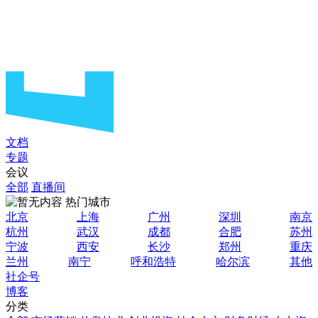
文档
专题
会议
全部
直播间
热门城市
北京
上海
广州
深圳
南京
杭州
武汉
成都
合肥
苏州
宁波
西安
长沙
郑州
重庆
兰州
南宁
呼和浩特
哈尔滨
其他
社企号
博客
分类