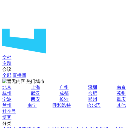
文档
专题
会议
全部
直播间
热门城市
北京
上海
广州
深圳
南京
杭州
武汉
成都
合肥
苏州
宁波
西安
长沙
郑州
重庆
兰州
南宁
呼和浩特
哈尔滨
其他
社企号
博客
分类