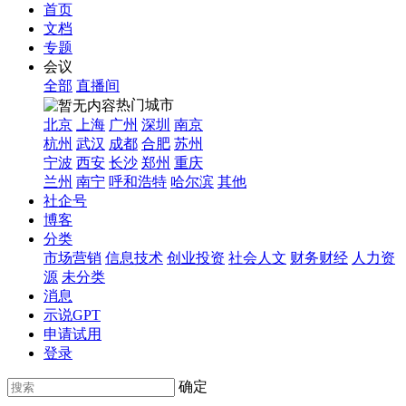
首页
文档
专题
会议
全部
直播间
热门城市
北京
上海
广州
深圳
南京
杭州
武汉
成都
合肥
苏州
宁波
西安
长沙
郑州
重庆
兰州
南宁
呼和浩特
哈尔滨
其他
社企号
博客
分类
市场营销
信息技术
创业投资
社会人文
财务财经
人力资
源
未分类
消息
示说GPT
申请试用
登录
确定