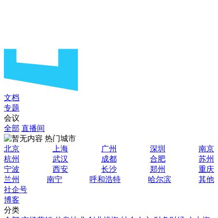
文档
专题
会议
全部
直播间
热门城市
北京
上海
广州
深圳
南京
杭州
武汉
成都
合肥
苏州
宁波
西安
长沙
郑州
重庆
兰州
南宁
呼和浩特
哈尔滨
其他
社企号
博客
分类