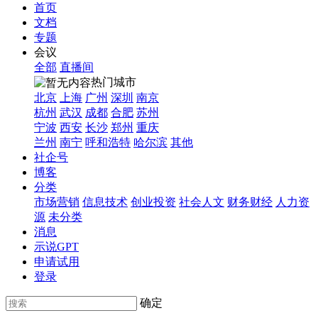
首页
文档
专题
会议
全部
直播间
热门城市
北京
上海
广州
深圳
南京
杭州
武汉
成都
合肥
苏州
宁波
西安
长沙
郑州
重庆
兰州
南宁
呼和浩特
哈尔滨
其他
社企号
博客
分类
市场营销
信息技术
创业投资
社会人文
财务财经
人力资
源
未分类
消息
示说GPT
申请试用
登录
确定