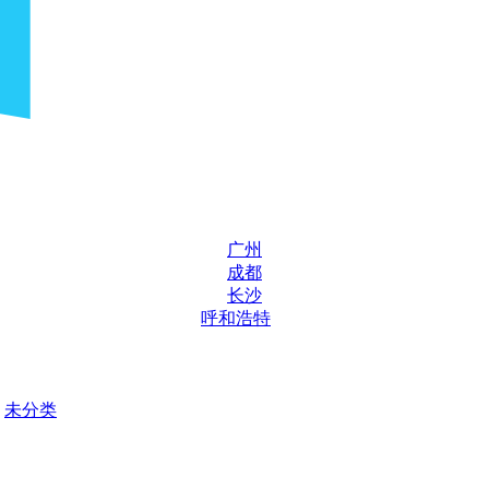
广州
成都
长沙
呼和浩特
未分类