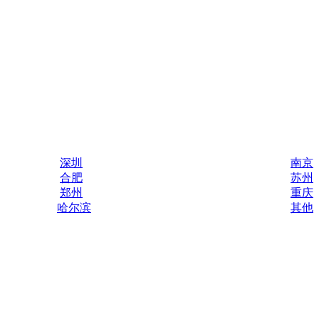
深圳
南京
合肥
苏州
郑州
重庆
哈尔滨
其他