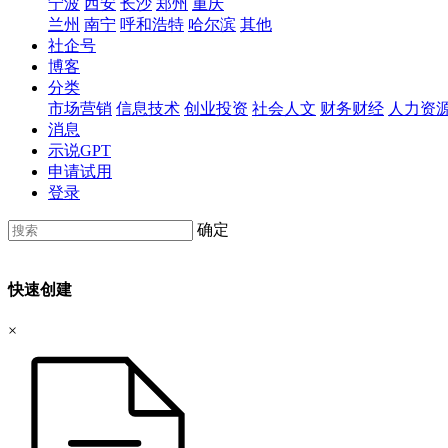
宁波
西安
长沙
郑州
重庆
兰州
南宁
呼和浩特
哈尔滨
其他
社企号
博客
分类
市场营销
信息技术
创业投资
社会人文
财务财经
人力资
消息
示说GPT
申请试用
登录
确定
快速创建
×