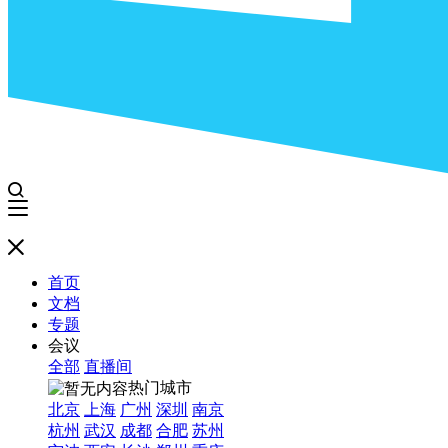
首页
文档
专题
会议
全部
直播间
热门城市
北京
上海
广州
深圳
南京
杭州
武汉
成都
合肥
苏州