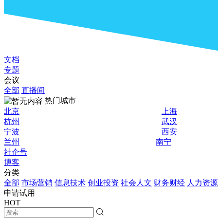
文档
专题
会议
全部
直播间
热门城市
北京
上海
杭州
武汉
宁波
西安
兰州
南宁
社企号
博客
分类
全部
市场营销
信息技术
创业投资
社会人文
财务财经
人力资源
申请试用
HOT