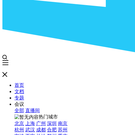
首页
文档
专题
会议
全部
直播间
热门城市
北京
上海
广州
深圳
南京
杭州
武汉
成都
合肥
苏州