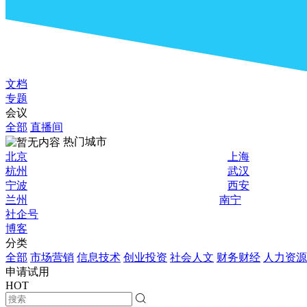
文档
专题
会议
全部
直播间
热门城市
北京
上海
杭州
武汉
宁波
西安
兰州
南宁
社企号
博客
分类
全部
市场营销
信息技术
创业投资
社会人文
财务财经
人力资源
申请试用
HOT