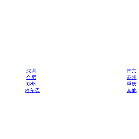
深圳
南京
合肥
苏州
郑州
重庆
哈尔滨
其他