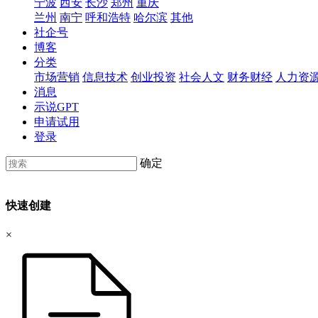
宁波
西安
长沙
郑州
重庆
兰州
南宁
呼和浩特
哈尔滨
其他
社企号
博客
分类
市场营销
信息技术
创业投资
社会人文
财务财经
人力资
消息
示说GPT
申请试用
登录
确定
快速创建
×