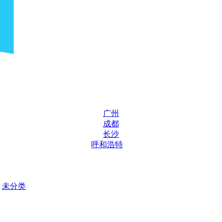
广州
成都
长沙
呼和浩特
未分类