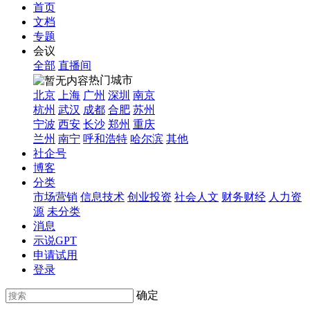
首页
文档
专题
会议
全部
直播间
热门城市
北京
上海
广州
深圳
南京
杭州
武汉
成都
合肥
苏州
宁波
西安
长沙
郑州
重庆
兰州
南宁
呼和浩特
哈尔滨
其他
社企号
博客
分类
市场营销
信息技术
创业投资
社会人文
财务财经
人力资
源
未分类
消息
示说GPT
申请试用
登录
确定