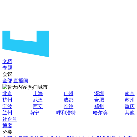
文档
专题
会议
全部
直播间
热门城市
北京
上海
广州
深圳
南京
杭州
武汉
成都
合肥
苏州
宁波
西安
长沙
郑州
重庆
兰州
南宁
呼和浩特
哈尔滨
其他
社企号
博客
分类