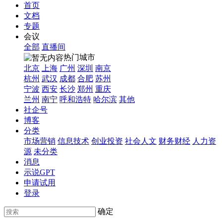
首页
文档
专题
会议
全部
直播间
热门城市
北京
上海
广州
深圳
南京
杭州
武汉
成都
合肥
苏州
宁波
西安
长沙
郑州
重庆
兰州
南宁
呼和浩特
哈尔滨
其他
社企号
博客
分类
市场营销
信息技术
创业投资
社会人文
财务财经
人力资
源
未分类
消息
示说GPT
申请试用
登录
确定