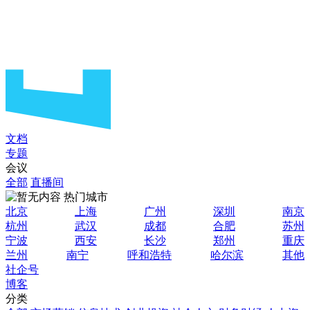
文档
专题
会议
全部
直播间
热门城市
北京
上海
广州
深圳
南京
杭州
武汉
成都
合肥
苏州
宁波
西安
长沙
郑州
重庆
兰州
南宁
呼和浩特
哈尔滨
其他
社企号
博客
分类