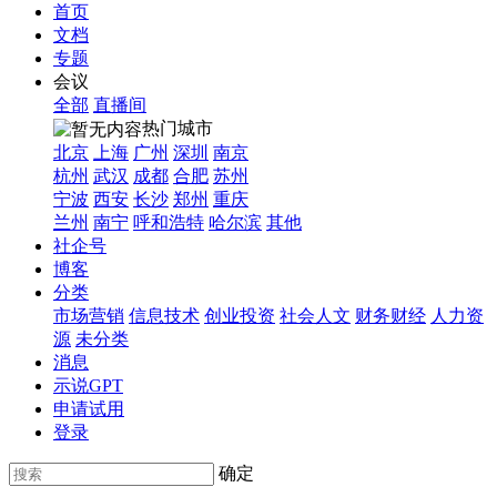
首页
文档
专题
会议
全部
直播间
热门城市
北京
上海
广州
深圳
南京
杭州
武汉
成都
合肥
苏州
宁波
西安
长沙
郑州
重庆
兰州
南宁
呼和浩特
哈尔滨
其他
社企号
博客
分类
市场营销
信息技术
创业投资
社会人文
财务财经
人力资
源
未分类
消息
示说GPT
申请试用
登录
确定