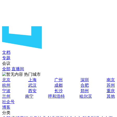
文档
专题
会议
全部
直播间
热门城市
北京
上海
广州
深圳
南京
杭州
武汉
成都
合肥
苏州
宁波
西安
长沙
郑州
重庆
兰州
南宁
呼和浩特
哈尔滨
其他
社企号
博客
分类