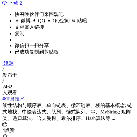
下载 2
快召唤伙伴们来围观吧
微博
QQ
QQ空间
贴吧
文档嵌入链接
复制
微信扫一扫分享
已成功复制到剪贴板
媿魅
/
发布于
/
2462
人观看
#信息技术
线性结构与顺序表、单向链表、循环链表、栈的基本概念; 链
式堆栈、中缀表达式、队列、链式队列、串、MyString; 矩阵
类、递归算法、哈夫曼树、希尔排序、Hash算法等 ...
4
点赞