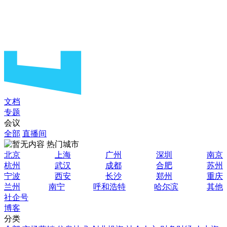
文档
专题
会议
全部
直播间
热门城市
北京
上海
广州
深圳
南京
杭州
武汉
成都
合肥
苏州
宁波
西安
长沙
郑州
重庆
兰州
南宁
呼和浩特
哈尔滨
其他
社企号
博客
分类