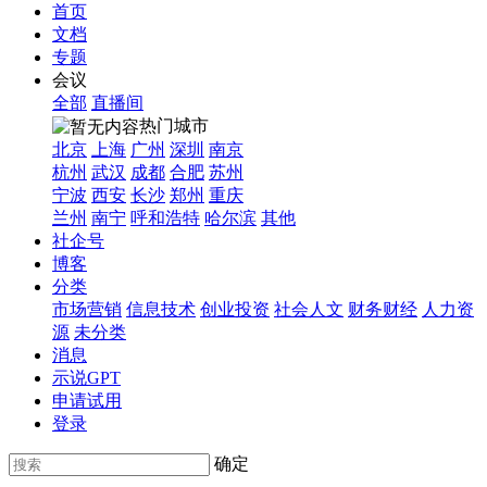
首页
文档
专题
会议
全部
直播间
热门城市
北京
上海
广州
深圳
南京
杭州
武汉
成都
合肥
苏州
宁波
西安
长沙
郑州
重庆
兰州
南宁
呼和浩特
哈尔滨
其他
社企号
博客
分类
市场营销
信息技术
创业投资
社会人文
财务财经
人力资
源
未分类
消息
示说GPT
申请试用
登录
确定