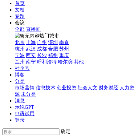
首页
文档
专题
会议
全部
直播间
热门城市
北京
上海
广州
深圳
南京
杭州
武汉
成都
合肥
苏州
宁波
西安
长沙
郑州
重庆
兰州
南宁
呼和浩特
哈尔滨
其他
社企号
博客
分类
市场营销
信息技术
创业投资
社会人文
财务财经
人力资
源
未分类
消息
示说GPT
申请试用
登录
确定