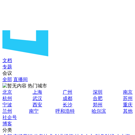
文档
专题
会议
全部
直播间
热门城市
北京
上海
广州
深圳
南京
杭州
武汉
成都
合肥
苏州
宁波
西安
长沙
郑州
重庆
兰州
南宁
呼和浩特
哈尔滨
其他
社企号
博客
分类