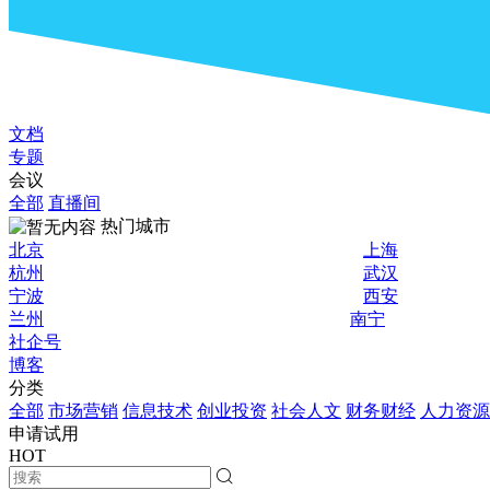
文档
专题
会议
全部
直播间
热门城市
北京
上海
杭州
武汉
宁波
西安
兰州
南宁
社企号
博客
分类
全部
市场营销
信息技术
创业投资
社会人文
财务财经
人力资源
申请试用
HOT