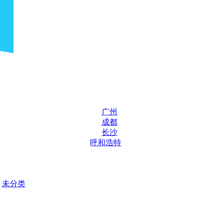
广州
成都
长沙
呼和浩特
未分类