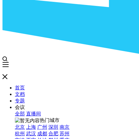
首页
文档
专题
会议
全部
直播间
热门城市
北京
上海
广州
深圳
南京
杭州
武汉
成都
合肥
苏州