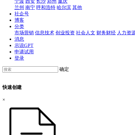
宁波
西安
长沙
郑州
重庆
兰州
南宁
呼和浩特
哈尔滨
其他
社企号
博客
分类
市场营销
信息技术
创业投资
社会人文
财务财经
人力资
消息
示说GPT
申请试用
登录
确定
快速创建
×