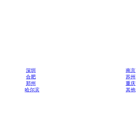
深圳
南京
合肥
苏州
郑州
重庆
哈尔滨
其他