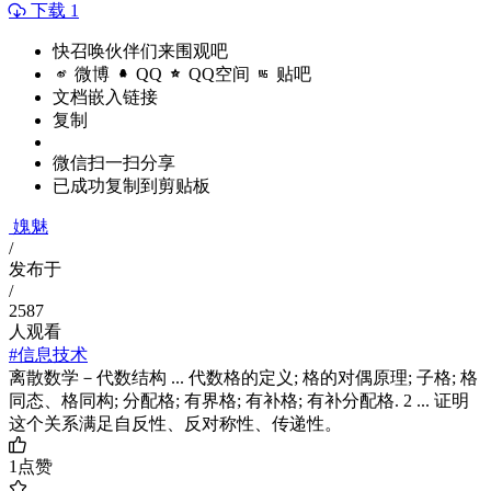
下载 1
快召唤伙伴们来围观吧
微博
QQ
QQ空间
贴吧
文档嵌入链接
复制
微信扫一扫分享
已成功复制到剪贴板
媿魅
/
发布于
/
2587
人观看
#信息技术
离散数学－代数结构 ... 代数格的定义; 格的对偶原理; 子格; 格
同态、格同构; 分配格; 有界格; 有补格; 有补分配格. 2 ... 证明
这个关系满足自反性、反对称性、传递性。
1
点赞