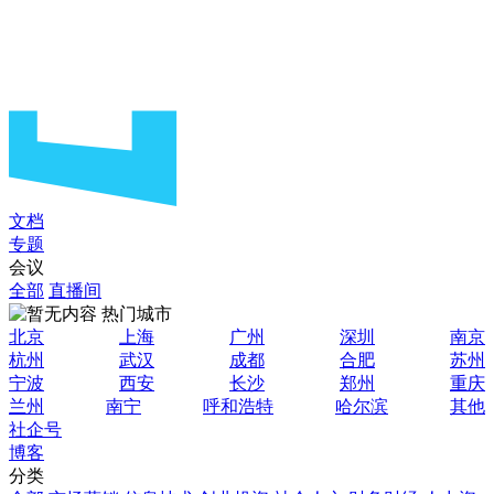
文档
专题
会议
全部
直播间
热门城市
北京
上海
广州
深圳
南京
杭州
武汉
成都
合肥
苏州
宁波
西安
长沙
郑州
重庆
兰州
南宁
呼和浩特
哈尔滨
其他
社企号
博客
分类