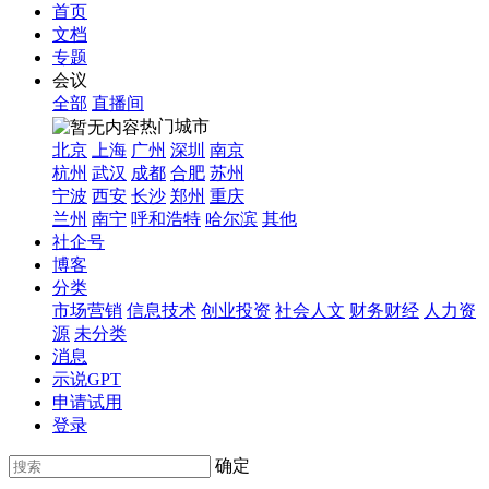
首页
文档
专题
会议
全部
直播间
热门城市
北京
上海
广州
深圳
南京
杭州
武汉
成都
合肥
苏州
宁波
西安
长沙
郑州
重庆
兰州
南宁
呼和浩特
哈尔滨
其他
社企号
博客
分类
市场营销
信息技术
创业投资
社会人文
财务财经
人力资
源
未分类
消息
示说GPT
申请试用
登录
确定