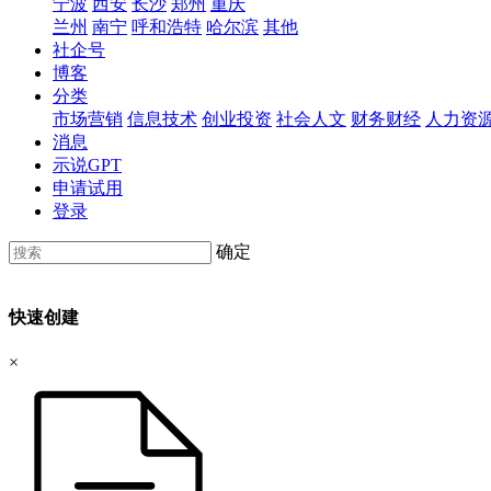
宁波
西安
长沙
郑州
重庆
兰州
南宁
呼和浩特
哈尔滨
其他
社企号
博客
分类
市场营销
信息技术
创业投资
社会人文
财务财经
人力资
消息
示说GPT
申请试用
登录
确定
快速创建
×