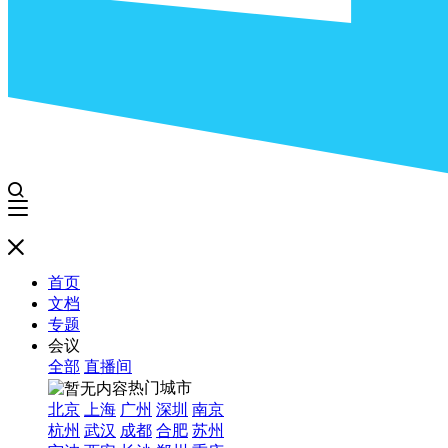
首页
文档
专题
会议
全部
直播间
热门城市
北京
上海
广州
深圳
南京
杭州
武汉
成都
合肥
苏州