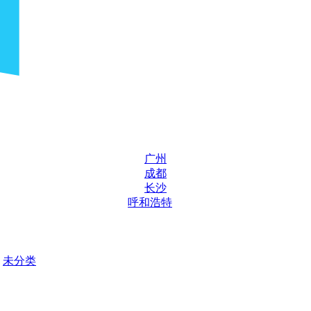
广州
成都
长沙
呼和浩特
未分类