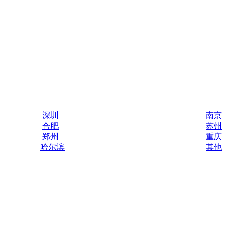
深圳
南京
合肥
苏州
郑州
重庆
哈尔滨
其他