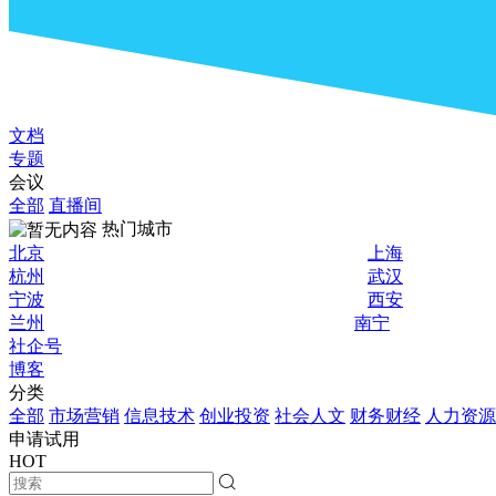
文档
专题
会议
全部
直播间
热门城市
北京
上海
杭州
武汉
宁波
西安
兰州
南宁
社企号
博客
分类
全部
市场营销
信息技术
创业投资
社会人文
财务财经
人力资源
申请试用
HOT