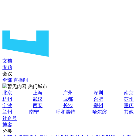
文档
专题
会议
全部
直播间
热门城市
北京
上海
广州
深圳
南京
杭州
武汉
成都
合肥
苏州
宁波
西安
长沙
郑州
重庆
兰州
南宁
呼和浩特
哈尔滨
其他
社企号
博客
分类