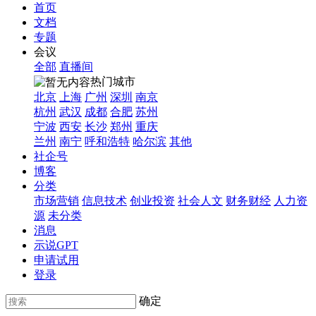
首页
文档
专题
会议
全部
直播间
热门城市
北京
上海
广州
深圳
南京
杭州
武汉
成都
合肥
苏州
宁波
西安
长沙
郑州
重庆
兰州
南宁
呼和浩特
哈尔滨
其他
社企号
博客
分类
市场营销
信息技术
创业投资
社会人文
财务财经
人力资
源
未分类
消息
示说GPT
申请试用
登录
确定