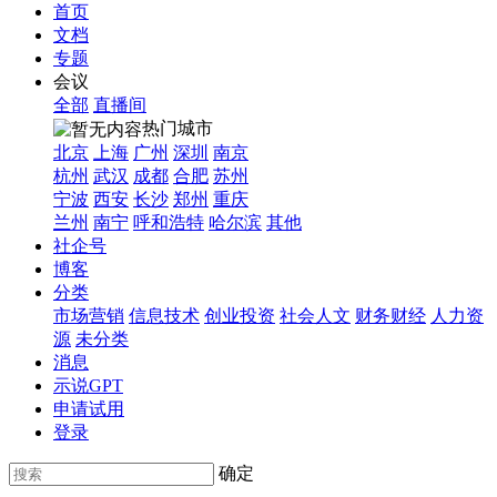
首页
文档
专题
会议
全部
直播间
热门城市
北京
上海
广州
深圳
南京
杭州
武汉
成都
合肥
苏州
宁波
西安
长沙
郑州
重庆
兰州
南宁
呼和浩特
哈尔滨
其他
社企号
博客
分类
市场营销
信息技术
创业投资
社会人文
财务财经
人力资
源
未分类
消息
示说GPT
申请试用
登录
确定