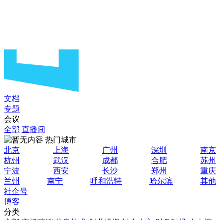
文档
专题
会议
全部
直播间
热门城市
北京
上海
广州
深圳
南京
杭州
武汉
成都
合肥
苏州
宁波
西安
长沙
郑州
重庆
兰州
南宁
呼和浩特
哈尔滨
其他
社企号
博客
分类