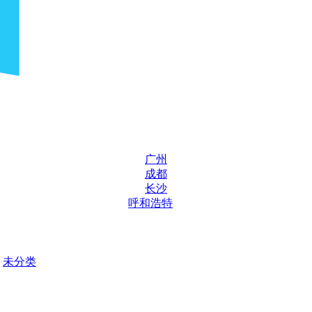
广州
成都
长沙
呼和浩特
未分类