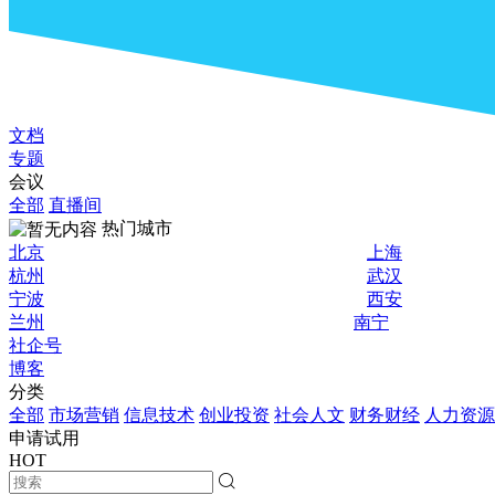
文档
专题
会议
全部
直播间
热门城市
北京
上海
杭州
武汉
宁波
西安
兰州
南宁
社企号
博客
分类
全部
市场营销
信息技术
创业投资
社会人文
财务财经
人力资源
申请试用
HOT