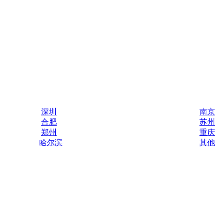
深圳
南京
合肥
苏州
郑州
重庆
哈尔滨
其他