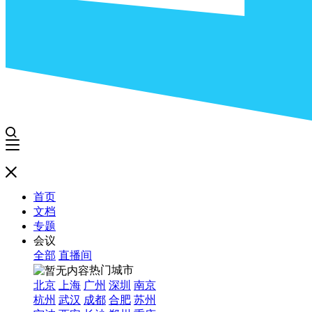
首页
文档
专题
会议
全部
直播间
热门城市
北京
上海
广州
深圳
南京
杭州
武汉
成都
合肥
苏州