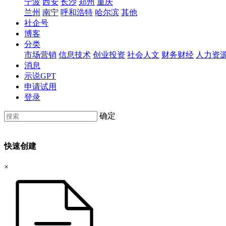
宁波
西安
长沙
郑州
重庆
兰州
南宁
呼和浩特
哈尔滨
其他
社企号
博客
分类
市场营销
信息技术
创业投资
社会人文
财务财经
人力资
消息
示说GPT
申请试用
登录
确定
快速创建
×