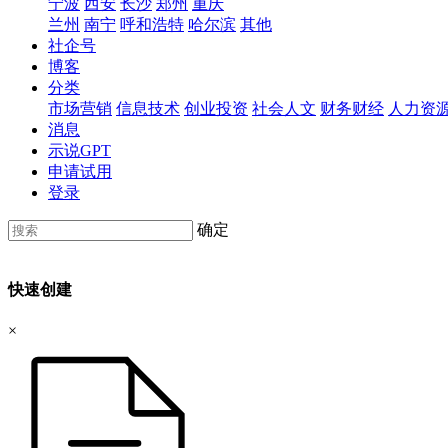
宁波
西安
长沙
郑州
重庆
兰州
南宁
呼和浩特
哈尔滨
其他
社企号
博客
分类
市场营销
信息技术
创业投资
社会人文
财务财经
人力资
消息
示说GPT
申请试用
登录
确定
快速创建
×