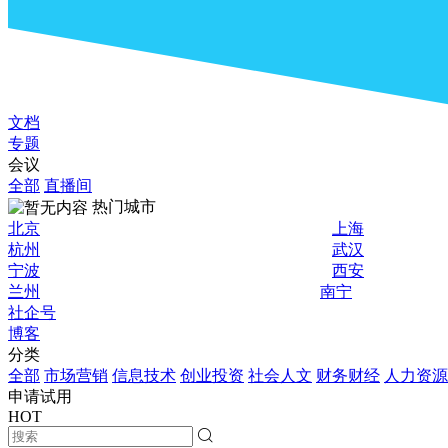
文档
专题
会议
全部
直播间
热门城市
北京
上海
杭州
武汉
宁波
西安
兰州
南宁
社企号
博客
分类
全部
市场营销
信息技术
创业投资
社会人文
财务财经
人力资源
申请试用
HOT