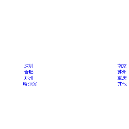
深圳
南京
合肥
苏州
郑州
重庆
哈尔滨
其他