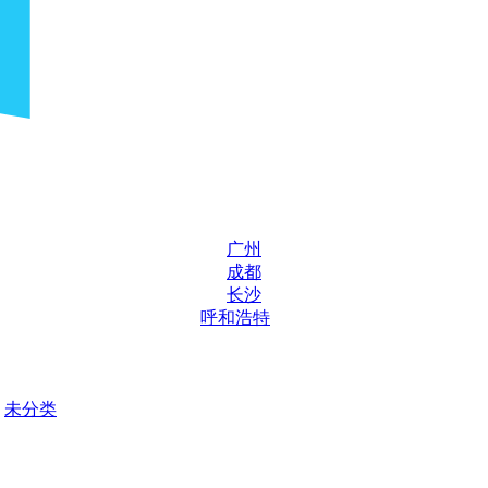
广州
成都
长沙
呼和浩特
未分类