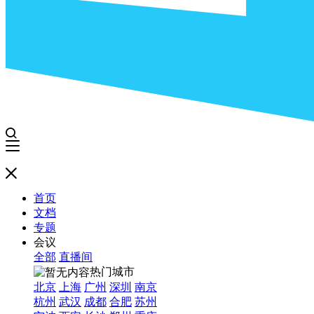
首页
文档
专题
会议
全部
直播间
热门城市
北京
上海
广州
深圳
南京
杭州
武汉
成都
合肥
苏州