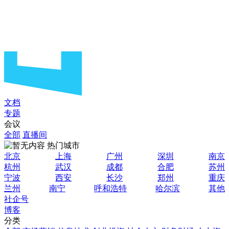
文档
专题
会议
全部
直播间
热门城市
北京
上海
广州
深圳
南京
杭州
武汉
成都
合肥
苏州
宁波
西安
长沙
郑州
重庆
兰州
南宁
呼和浩特
哈尔滨
其他
社企号
博客
分类