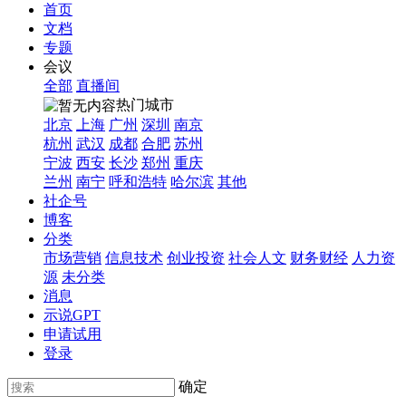
首页
文档
专题
会议
全部
直播间
热门城市
北京
上海
广州
深圳
南京
杭州
武汉
成都
合肥
苏州
宁波
西安
长沙
郑州
重庆
兰州
南宁
呼和浩特
哈尔滨
其他
社企号
博客
分类
市场营销
信息技术
创业投资
社会人文
财务财经
人力资
源
未分类
消息
示说GPT
申请试用
登录
确定