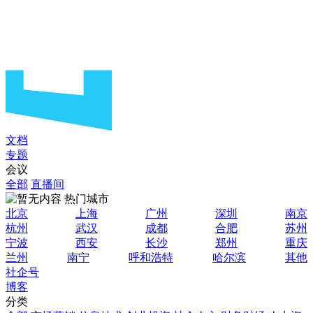
文档
专题
会议
全部
直播间
热门城市
北京
上海
广州
深圳
南京
杭州
武汉
成都
合肥
苏州
宁波
西安
长沙
郑州
重庆
兰州
南宁
呼和浩特
哈尔滨
其他
社企号
博客
分类