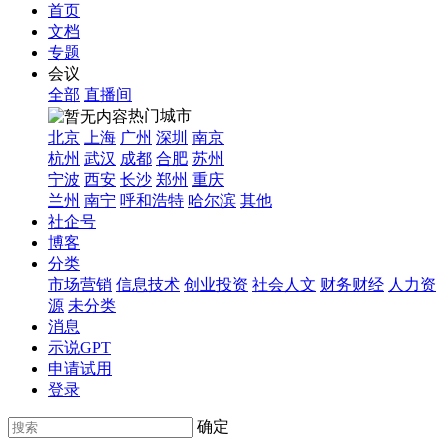
首页
文档
专题
会议
全部
直播间
热门城市
北京
上海
广州
深圳
南京
杭州
武汉
成都
合肥
苏州
宁波
西安
长沙
郑州
重庆
兰州
南宁
呼和浩特
哈尔滨
其他
社企号
博客
分类
市场营销
信息技术
创业投资
社会人文
财务财经
人力资
源
未分类
消息
示说GPT
申请试用
登录
确定