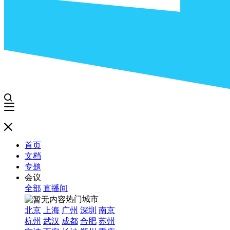
首页
文档
专题
会议
全部
直播间
热门城市
北京
上海
广州
深圳
南京
杭州
武汉
成都
合肥
苏州