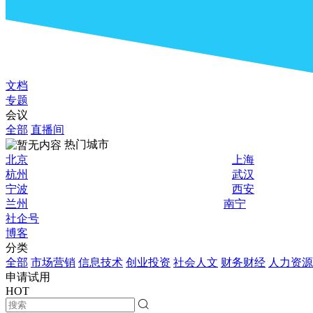
文档
专题
会议
全部
直播间
热门城市
北京
上海
杭州
武汉
宁波
西安
兰州
南宁
社企号
博客
分类
全部
市场营销
信息技术
创业投资
社会人文
财务财经
人力资源
申请试用
HOT