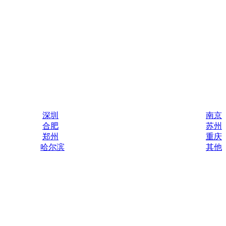
深圳
南京
合肥
苏州
郑州
重庆
哈尔滨
其他