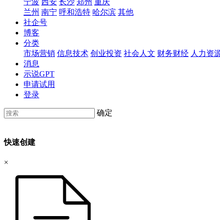
宁波
西安
长沙
郑州
重庆
兰州
南宁
呼和浩特
哈尔滨
其他
社企号
博客
分类
市场营销
信息技术
创业投资
社会人文
财务财经
人力资
消息
示说GPT
申请试用
登录
确定
快速创建
×