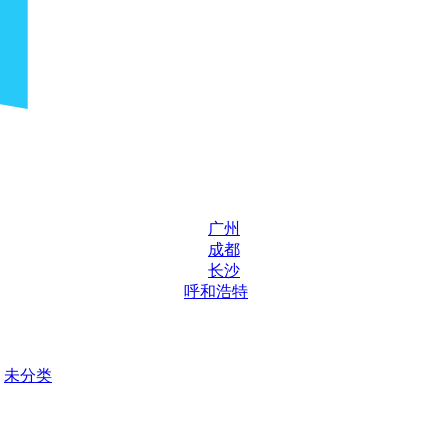
广州
成都
长沙
呼和浩特
未分类