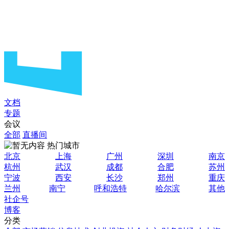
文档
专题
会议
全部
直播间
热门城市
北京
上海
广州
深圳
南京
杭州
武汉
成都
合肥
苏州
宁波
西安
长沙
郑州
重庆
兰州
南宁
呼和浩特
哈尔滨
其他
社企号
博客
分类