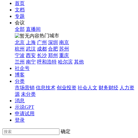
首页
文档
专题
会议
全部
直播间
热门城市
北京
上海
广州
深圳
南京
杭州
武汉
成都
合肥
苏州
宁波
西安
长沙
郑州
重庆
兰州
南宁
呼和浩特
哈尔滨
其他
社企号
博客
分类
市场营销
信息技术
创业投资
社会人文
财务财经
人力资
源
未分类
消息
示说GPT
申请试用
登录
确定