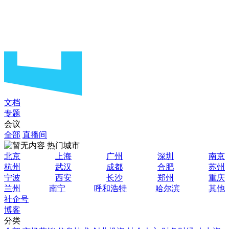
文档
专题
会议
全部
直播间
热门城市
北京
上海
广州
深圳
南京
杭州
武汉
成都
合肥
苏州
宁波
西安
长沙
郑州
重庆
兰州
南宁
呼和浩特
哈尔滨
其他
社企号
博客
分类