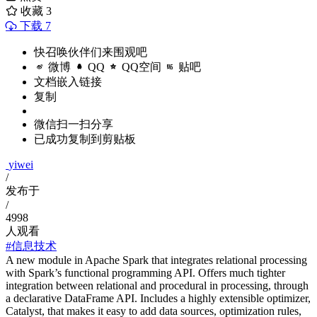
收藏
3
下载 7
快召唤伙伴们来围观吧
微博
QQ
QQ空间
贴吧
文档嵌入链接
复制
微信扫一扫分享
已成功复制到剪贴板
yiwei
/
发布于
/
4998
人观看
#信息技术
A new module in Apache Spark that integrates relational processing
with Spark’s functional programming API. Offers much tighter
integration between relational and procedural in processing, through
a declarative DataFrame API. Includes a highly extensible optimizer,
Catalyst, that makes it easy to add data sources, optimization rules,