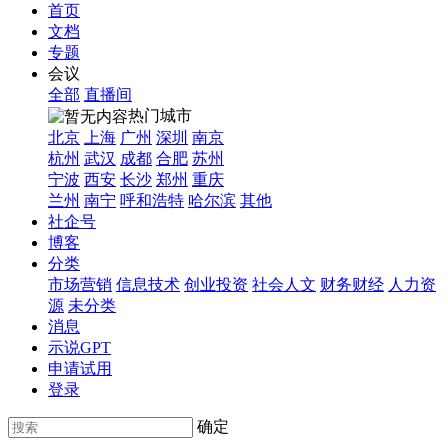
首页
文档
专题
会议
全部
直播间
热门城市
北京
上海
广州
深圳
南京
杭州
武汉
成都
合肥
苏州
宁波
西安
长沙
郑州
重庆
兰州
南宁
呼和浩特
哈尔滨
其他
社企号
博客
分类
市场营销
信息技术
创业投资
社会人文
财务财经
人力资
源
未分类
消息
示说GPT
申请试用
登录
确定