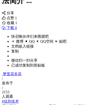
法简介 ...
分享
点赞
1
收藏
1
下载 0
快召唤伙伴们来围观吧
微博
QQ
QQ空间
贴吧
文档嵌入链接
复制
微信扫一扫分享
已成功复制到剪贴板
梦里花非花
/
发布于
/
2153
人观看
#信息技术