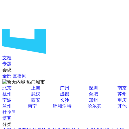
文档
专题
会议
全部
直播间
热门城市
北京
上海
广州
深圳
南京
杭州
武汉
成都
合肥
苏州
宁波
西安
长沙
郑州
重庆
兰州
南宁
呼和浩特
哈尔滨
其他
社企号
博客
分类