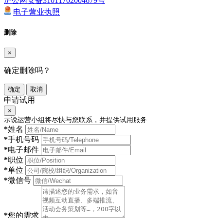
沪公网安备31011702004679号
电子营业执照
删除
×
确定删除吗？
确定
取消
申请试用
×
示说运营小组将尽快与您联系，并提供试用服务
*
姓名
*
手机号码
*
电子邮件
*
职位
*
单位
*
微信号
*
您的需求