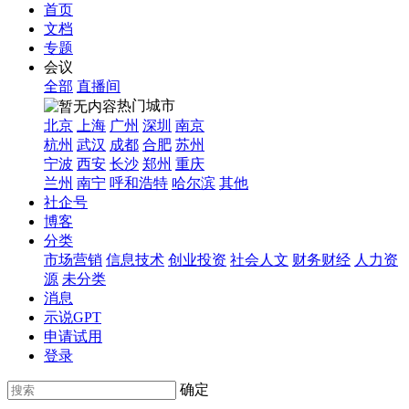
首页
文档
专题
会议
全部
直播间
热门城市
北京
上海
广州
深圳
南京
杭州
武汉
成都
合肥
苏州
宁波
西安
长沙
郑州
重庆
兰州
南宁
呼和浩特
哈尔滨
其他
社企号
博客
分类
市场营销
信息技术
创业投资
社会人文
财务财经
人力资
源
未分类
消息
示说GPT
申请试用
登录
确定