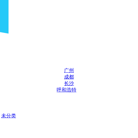
广州
成都
长沙
呼和浩特
未分类