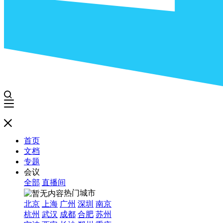
首页
文档
专题
会议
全部
直播间
热门城市
北京
上海
广州
深圳
南京
杭州
武汉
成都
合肥
苏州