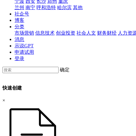
宁波
西安
长沙
郑州
重庆
兰州
南宁
呼和浩特
哈尔滨
其他
社企号
博客
分类
市场营销
信息技术
创业投资
社会人文
财务财经
人力资
消息
示说GPT
申请试用
登录
确定
快速创建
×