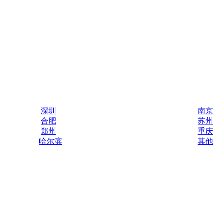
深圳
南京
合肥
苏州
郑州
重庆
哈尔滨
其他