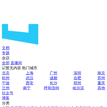
文档
专题
会议
全部
直播间
热门城市
北京
上海
广州
深圳
南京
杭州
武汉
成都
合肥
苏州
宁波
西安
长沙
郑州
重庆
兰州
南宁
呼和浩特
哈尔滨
其他
社企号
博客
分类