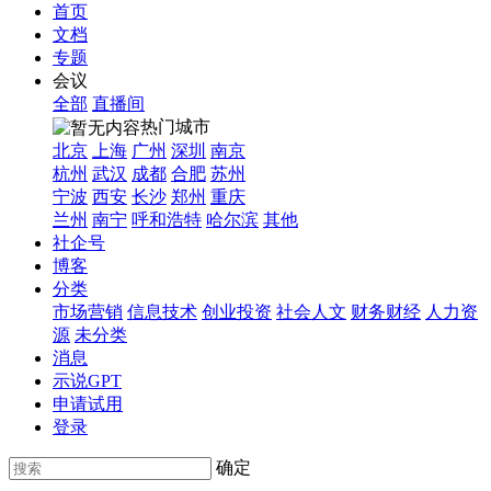
首页
文档
专题
会议
全部
直播间
热门城市
北京
上海
广州
深圳
南京
杭州
武汉
成都
合肥
苏州
宁波
西安
长沙
郑州
重庆
兰州
南宁
呼和浩特
哈尔滨
其他
社企号
博客
分类
市场营销
信息技术
创业投资
社会人文
财务财经
人力资
源
未分类
消息
示说GPT
申请试用
登录
确定