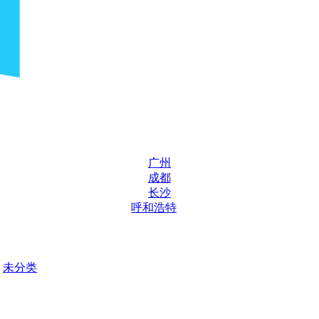
广州
成都
长沙
呼和浩特
未分类