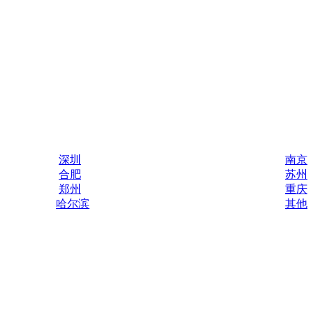
深圳
南京
合肥
苏州
郑州
重庆
哈尔滨
其他