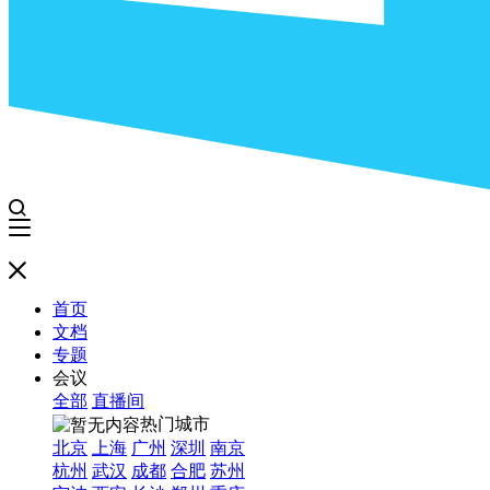
首页
文档
专题
会议
全部
直播间
热门城市
北京
上海
广州
深圳
南京
杭州
武汉
成都
合肥
苏州