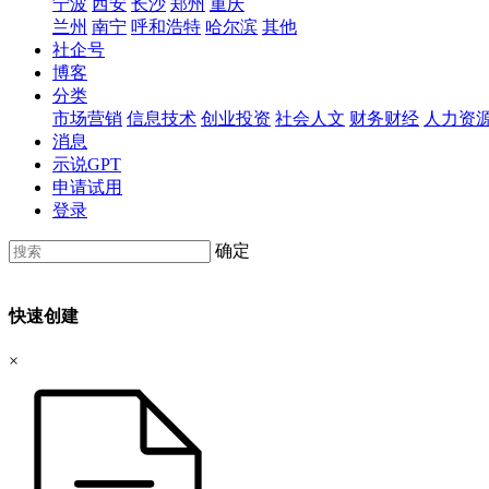
宁波
西安
长沙
郑州
重庆
兰州
南宁
呼和浩特
哈尔滨
其他
社企号
博客
分类
市场营销
信息技术
创业投资
社会人文
财务财经
人力资
消息
示说GPT
申请试用
登录
确定
快速创建
×