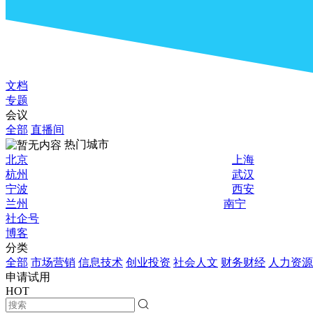
文档
专题
会议
全部
直播间
热门城市
北京
上海
杭州
武汉
宁波
西安
兰州
南宁
社企号
博客
分类
全部
市场营销
信息技术
创业投资
社会人文
财务财经
人力资源
申请试用
HOT