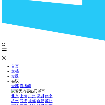
首页
文档
专题
会议
全部
直播间
热门城市
北京
上海
广州
深圳
南京
杭州
武汉
成都
合肥
苏州