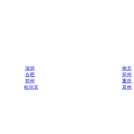
深圳
南京
合肥
苏州
郑州
重庆
哈尔滨
其他