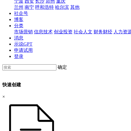
宁波
西安
长沙
郑州
重庆
兰州
南宁
呼和浩特
哈尔滨
其他
社企号
博客
分类
市场营销
信息技术
创业投资
社会人文
财务财经
人力资
消息
示说GPT
申请试用
登录
确定
快速创建
×