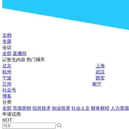
文档
专题
会议
全部
直播间
热门城市
北京
上海
杭州
武汉
宁波
西安
兰州
南宁
社企号
博客
分类
全部
市场营销
信息技术
创业投资
社会人文
财务财经
人力资源
申请试用
HOT