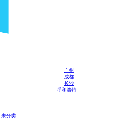
广州
成都
长沙
呼和浩特
未分类