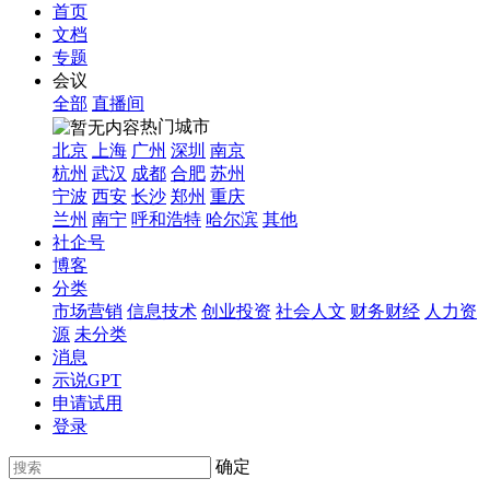
首页
文档
专题
会议
全部
直播间
热门城市
北京
上海
广州
深圳
南京
杭州
武汉
成都
合肥
苏州
宁波
西安
长沙
郑州
重庆
兰州
南宁
呼和浩特
哈尔滨
其他
社企号
博客
分类
市场营销
信息技术
创业投资
社会人文
财务财经
人力资
源
未分类
消息
示说GPT
申请试用
登录
确定