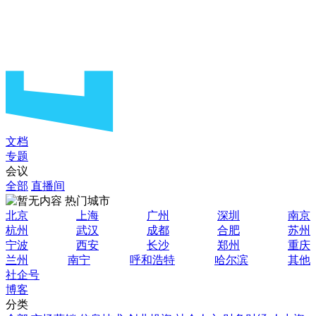
文档
专题
会议
全部
直播间
热门城市
北京
上海
广州
深圳
南京
杭州
武汉
成都
合肥
苏州
宁波
西安
长沙
郑州
重庆
兰州
南宁
呼和浩特
哈尔滨
其他
社企号
博客
分类