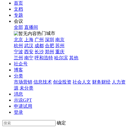
首页
文档
专题
会议
全部
直播间
热门城市
北京
上海
广州
深圳
南京
杭州
武汉
成都
合肥
苏州
宁波
西安
长沙
郑州
重庆
兰州
南宁
呼和浩特
哈尔滨
其他
社企号
博客
分类
市场营销
信息技术
创业投资
社会人文
财务财经
人力资
源
未分类
消息
示说GPT
申请试用
登录
确定