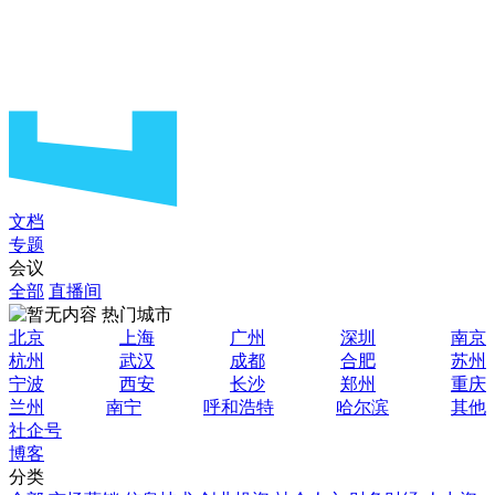
文档
专题
会议
全部
直播间
热门城市
北京
上海
广州
深圳
南京
杭州
武汉
成都
合肥
苏州
宁波
西安
长沙
郑州
重庆
兰州
南宁
呼和浩特
哈尔滨
其他
社企号
博客
分类