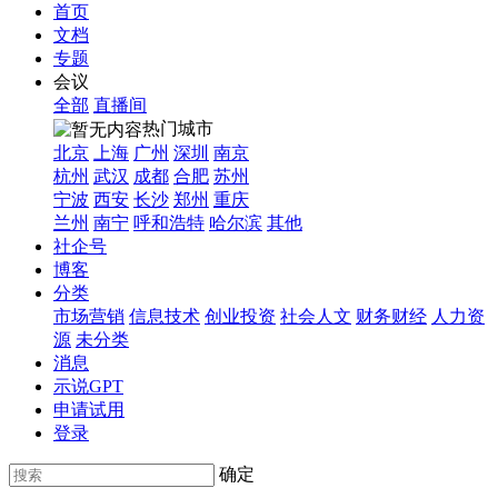
首页
文档
专题
会议
全部
直播间
热门城市
北京
上海
广州
深圳
南京
杭州
武汉
成都
合肥
苏州
宁波
西安
长沙
郑州
重庆
兰州
南宁
呼和浩特
哈尔滨
其他
社企号
博客
分类
市场营销
信息技术
创业投资
社会人文
财务财经
人力资
源
未分类
消息
示说GPT
申请试用
登录
确定