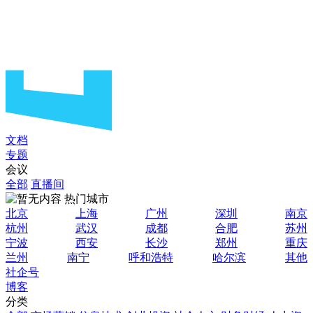
文档
专题
会议
全部
直播间
热门城市
北京
上海
广州
深圳
南京
杭州
武汉
成都
合肥
苏州
宁波
西安
长沙
郑州
重庆
兰州
南宁
呼和浩特
哈尔滨
其他
社企号
博客
分类