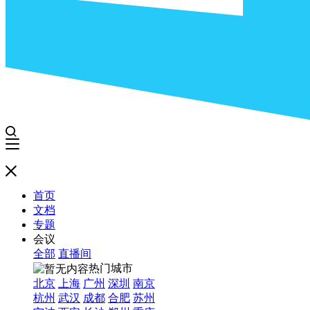
首页
文档
专题
会议
全部
直播间
热门城市
北京
上海
广州
深圳
南京
杭州
武汉
成都
合肥
苏州