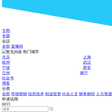
文档
专题
会议
全部
直播间
热门城市
北京
上海
杭州
武汉
宁波
西安
兰州
南宁
社企号
博客
分类
全部
市场营销
信息技术
创业投资
社会人文
财务财经
人力资源
申请试用
HOT