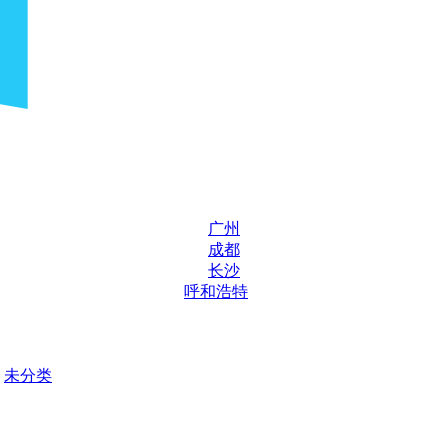
广州
成都
长沙
呼和浩特
未分类