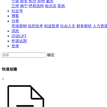
宁波
西安
长沙
郑州
重庆
兰州
南宁
呼和浩特
哈尔滨
其他
社企号
博客
分类
市场营销
信息技术
创业投资
社会人文
财务财经
人力资
消息
示说GPT
申请试用
登录
确定
快速创建
×