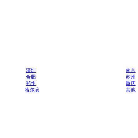
深圳
南京
合肥
苏州
郑州
重庆
哈尔滨
其他