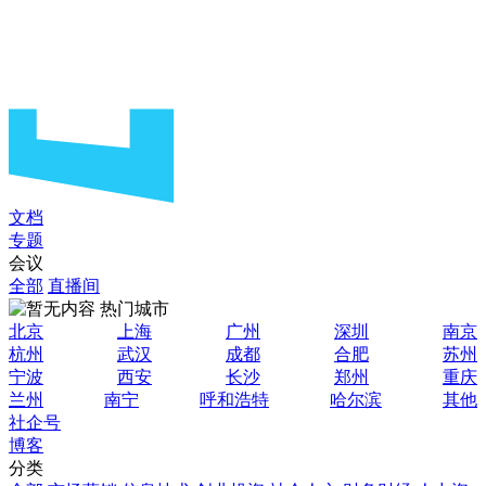
文档
专题
会议
全部
直播间
热门城市
北京
上海
广州
深圳
南京
杭州
武汉
成都
合肥
苏州
宁波
西安
长沙
郑州
重庆
兰州
南宁
呼和浩特
哈尔滨
其他
社企号
博客
分类