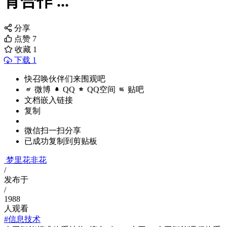
育合作 ...
分享
点赞
7
收藏
1
下载 1
快召唤伙伴们来围观吧
微博
QQ
QQ空间
贴吧
文档嵌入链接
复制
微信扫一扫分享
已成功复制到剪贴板
梦里花非花
/
发布于
/
1988
人观看
#信息技术