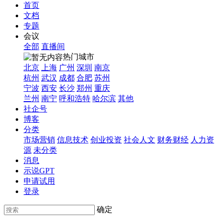
首页
文档
专题
会议
全部
直播间
热门城市
北京
上海
广州
深圳
南京
杭州
武汉
成都
合肥
苏州
宁波
西安
长沙
郑州
重庆
兰州
南宁
呼和浩特
哈尔滨
其他
社企号
博客
分类
市场营销
信息技术
创业投资
社会人文
财务财经
人力资
源
未分类
消息
示说GPT
申请试用
登录
确定