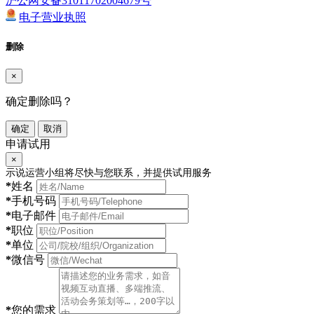
沪公网安备31011702004679号
电子营业执照
删除
×
确定删除吗？
确定
取消
申请试用
×
示说运营小组将尽快与您联系，并提供试用服务
*
姓名
*
手机号码
*
电子邮件
*
职位
*
单位
*
微信号
*
您的需求