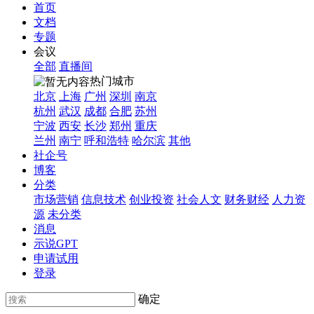
首页
文档
专题
会议
全部
直播间
热门城市
北京
上海
广州
深圳
南京
杭州
武汉
成都
合肥
苏州
宁波
西安
长沙
郑州
重庆
兰州
南宁
呼和浩特
哈尔滨
其他
社企号
博客
分类
市场营销
信息技术
创业投资
社会人文
财务财经
人力资
源
未分类
消息
示说GPT
申请试用
登录
确定