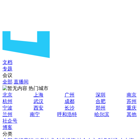
文档
专题
会议
全部
直播间
热门城市
北京
上海
广州
深圳
南京
杭州
武汉
成都
合肥
苏州
宁波
西安
长沙
郑州
重庆
兰州
南宁
呼和浩特
哈尔滨
其他
社企号
博客
分类