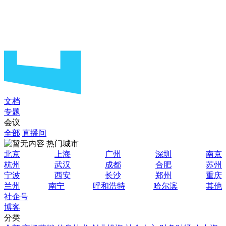
文档
专题
会议
全部
直播间
热门城市
北京
上海
广州
深圳
南京
杭州
武汉
成都
合肥
苏州
宁波
西安
长沙
郑州
重庆
兰州
南宁
呼和浩特
哈尔滨
其他
社企号
博客
分类