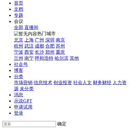
首页
文档
专题
会议
全部
直播间
热门城市
北京
上海
广州
深圳
南京
杭州
武汉
成都
合肥
苏州
宁波
西安
长沙
郑州
重庆
兰州
南宁
呼和浩特
哈尔滨
其他
社企号
博客
分类
市场营销
信息技术
创业投资
社会人文
财务财经
人力资
源
未分类
消息
示说GPT
申请试用
登录
确定