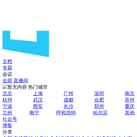
文档
专题
会议
全部
直播间
热门城市
北京
上海
广州
深圳
南京
杭州
武汉
成都
合肥
苏州
宁波
西安
长沙
郑州
重庆
兰州
南宁
呼和浩特
哈尔滨
其他
社企号
博客
分类