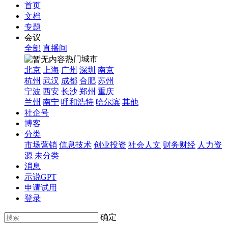
首页
文档
专题
会议
全部
直播间
热门城市
北京
上海
广州
深圳
南京
杭州
武汉
成都
合肥
苏州
宁波
西安
长沙
郑州
重庆
兰州
南宁
呼和浩特
哈尔滨
其他
社企号
博客
分类
市场营销
信息技术
创业投资
社会人文
财务财经
人力资
源
未分类
消息
示说GPT
申请试用
登录
确定