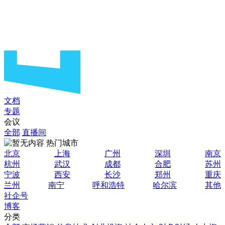
文档
专题
会议
全部
直播间
热门城市
北京
上海
广州
深圳
南京
杭州
武汉
成都
合肥
苏州
宁波
西安
长沙
郑州
重庆
兰州
南宁
呼和浩特
哈尔滨
其他
社企号
博客
分类