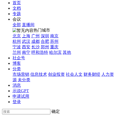
首页
文档
专题
会议
全部
直播间
热门城市
北京
上海
广州
深圳
南京
杭州
武汉
成都
合肥
苏州
宁波
西安
长沙
郑州
重庆
兰州
南宁
呼和浩特
哈尔滨
其他
社企号
博客
分类
市场营销
信息技术
创业投资
社会人文
财务财经
人力资
源
未分类
消息
示说GPT
申请试用
登录
确定