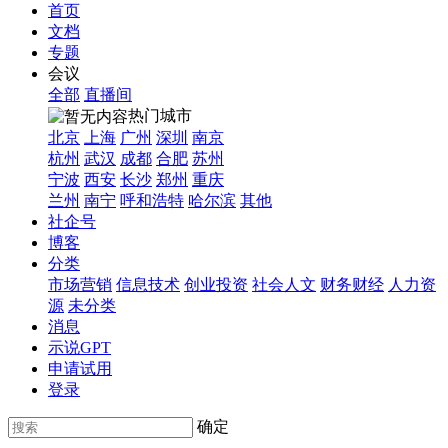
首页
文档
专题
会议
全部
直播间
热门城市
北京
上海
广州
深圳
南京
杭州
武汉
成都
合肥
苏州
宁波
西安
长沙
郑州
重庆
兰州
南宁
呼和浩特
哈尔滨
其他
社企号
博客
分类
市场营销
信息技术
创业投资
社会人文
财务财经
人力资
源
未分类
消息
示说GPT
申请试用
登录
确定