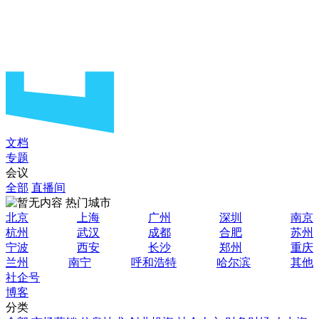
文档
专题
会议
全部
直播间
热门城市
北京
上海
广州
深圳
南京
杭州
武汉
成都
合肥
苏州
宁波
西安
长沙
郑州
重庆
兰州
南宁
呼和浩特
哈尔滨
其他
社企号
博客
分类