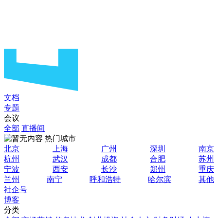
文档
专题
会议
全部
直播间
热门城市
北京
上海
广州
深圳
南京
杭州
武汉
成都
合肥
苏州
宁波
西安
长沙
郑州
重庆
兰州
南宁
呼和浩特
哈尔滨
其他
社企号
博客
分类