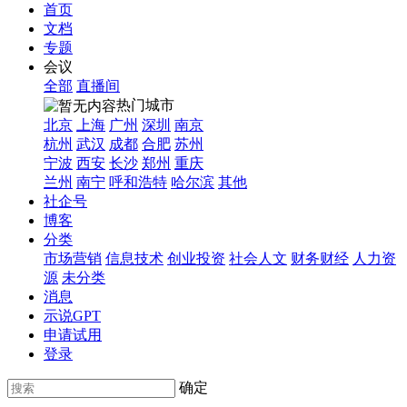
首页
文档
专题
会议
全部
直播间
热门城市
北京
上海
广州
深圳
南京
杭州
武汉
成都
合肥
苏州
宁波
西安
长沙
郑州
重庆
兰州
南宁
呼和浩特
哈尔滨
其他
社企号
博客
分类
市场营销
信息技术
创业投资
社会人文
财务财经
人力资
源
未分类
消息
示说GPT
申请试用
登录
确定