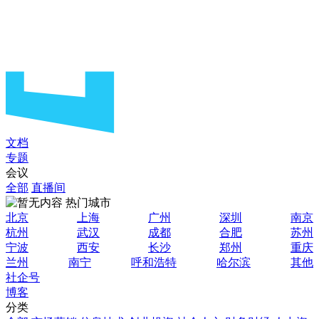
文档
专题
会议
全部
直播间
热门城市
北京
上海
广州
深圳
南京
杭州
武汉
成都
合肥
苏州
宁波
西安
长沙
郑州
重庆
兰州
南宁
呼和浩特
哈尔滨
其他
社企号
博客
分类