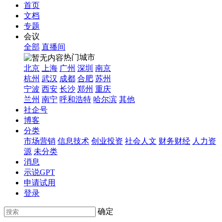
首页
文档
专题
会议
全部
直播间
热门城市
北京
上海
广州
深圳
南京
杭州
武汉
成都
合肥
苏州
宁波
西安
长沙
郑州
重庆
兰州
南宁
呼和浩特
哈尔滨
其他
社企号
博客
分类
市场营销
信息技术
创业投资
社会人文
财务财经
人力资
源
未分类
消息
示说GPT
申请试用
登录
确定