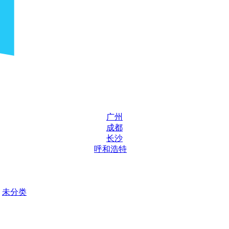
广州
成都
长沙
呼和浩特
未分类