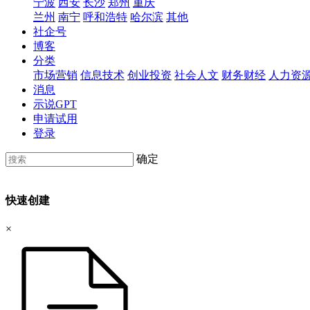
宁波
西安
长沙
郑州
重庆
兰州
南宁
呼和浩特
哈尔滨
其他
社企号
博客
分类
市场营销
信息技术
创业投资
社会人文
财务财经
人力资
消息
示说GPT
申请试用
登录
确定
快速创建
×