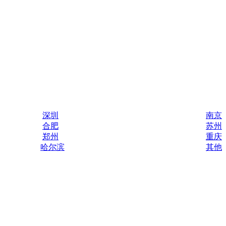
深圳
南京
合肥
苏州
郑州
重庆
哈尔滨
其他