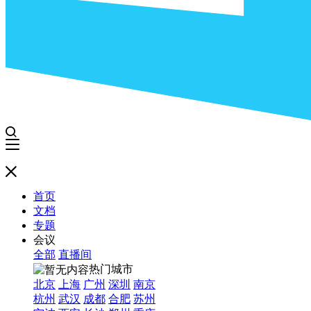
首页
文档
专题
会议
全部
直播间
热门城市
北京
上海
广州
深圳
南京
杭州
武汉
成都
合肥
苏州