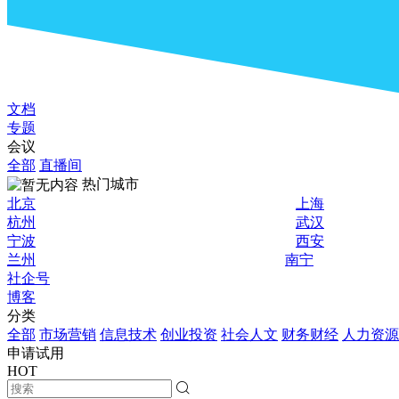
文档
专题
会议
全部
直播间
热门城市
北京
上海
杭州
武汉
宁波
西安
兰州
南宁
社企号
博客
分类
全部
市场营销
信息技术
创业投资
社会人文
财务财经
人力资源
申请试用
HOT