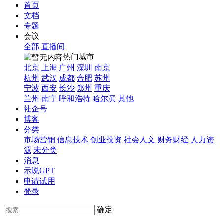
首页
文档
专题
会议
全部
直播间
热门城市
北京
上海
广州
深圳
南京
杭州
武汉
成都
合肥
苏州
宁波
西安
长沙
郑州
重庆
兰州
南宁
呼和浩特
哈尔滨
其他
社企号
博客
分类
市场营销
信息技术
创业投资
社会人文
财务财经
人力资
源
未分类
消息
示说GPT
申请试用
登录
确定