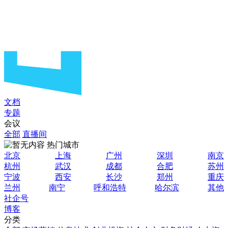
文档
专题
会议
全部
直播间
热门城市
北京
上海
广州
深圳
南京
杭州
武汉
成都
合肥
苏州
宁波
西安
长沙
郑州
重庆
兰州
南宁
呼和浩特
哈尔滨
其他
社企号
博客
分类