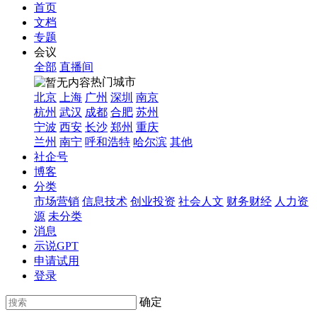
首页
文档
专题
会议
全部
直播间
热门城市
北京
上海
广州
深圳
南京
杭州
武汉
成都
合肥
苏州
宁波
西安
长沙
郑州
重庆
兰州
南宁
呼和浩特
哈尔滨
其他
社企号
博客
分类
市场营销
信息技术
创业投资
社会人文
财务财经
人力资
源
未分类
消息
示说GPT
申请试用
登录
确定