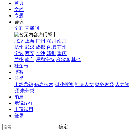
首页
文档
专题
会议
全部
直播间
热门城市
北京
上海
广州
深圳
南京
杭州
武汉
成都
合肥
苏州
宁波
西安
长沙
郑州
重庆
兰州
南宁
呼和浩特
哈尔滨
其他
社企号
博客
分类
市场营销
信息技术
创业投资
社会人文
财务财经
人力资
源
未分类
消息
示说GPT
申请试用
登录
确定