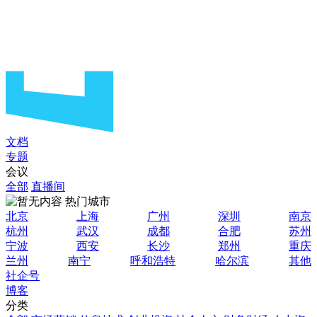
文档
专题
会议
全部
直播间
热门城市
北京
上海
广州
深圳
南京
杭州
武汉
成都
合肥
苏州
宁波
西安
长沙
郑州
重庆
兰州
南宁
呼和浩特
哈尔滨
其他
社企号
博客
分类