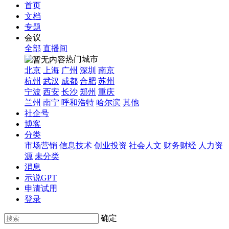
首页
文档
专题
会议
全部
直播间
热门城市
北京
上海
广州
深圳
南京
杭州
武汉
成都
合肥
苏州
宁波
西安
长沙
郑州
重庆
兰州
南宁
呼和浩特
哈尔滨
其他
社企号
博客
分类
市场营销
信息技术
创业投资
社会人文
财务财经
人力资
源
未分类
消息
示说GPT
申请试用
登录
确定