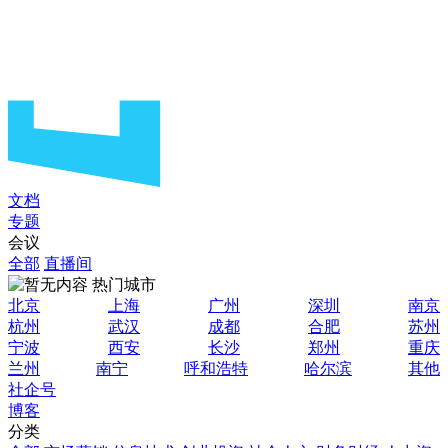
文档
专题
会议
全部
直播间
热门城市
北京
上海
广州
深圳
南京
杭州
武汉
成都
合肥
苏州
宁波
西安
长沙
郑州
重庆
兰州
南宁
呼和浩特
哈尔滨
其他
社企号
博客
分类