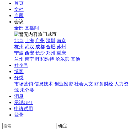
首页
文档
专题
会议
全部
直播间
热门城市
北京
上海
广州
深圳
南京
杭州
武汉
成都
合肥
苏州
宁波
西安
长沙
郑州
重庆
兰州
南宁
呼和浩特
哈尔滨
其他
社企号
博客
分类
市场营销
信息技术
创业投资
社会人文
财务财经
人力资
源
未分类
消息
示说GPT
申请试用
登录
确定