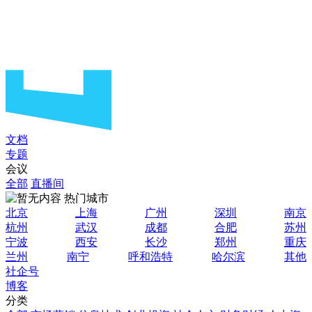
文档
专题
会议
全部
直播间
热门城市
北京
上海
广州
深圳
南京
杭州
武汉
成都
合肥
苏州
宁波
西安
长沙
郑州
重庆
兰州
南宁
呼和浩特
哈尔滨
其他
社企号
博客
分类