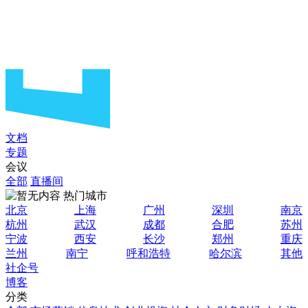
文档
专题
会议
全部
直播间
热门城市
北京
上海
广州
深圳
南京
杭州
武汉
成都
合肥
苏州
宁波
西安
长沙
郑州
重庆
兰州
南宁
呼和浩特
哈尔滨
其他
社企号
博客
分类