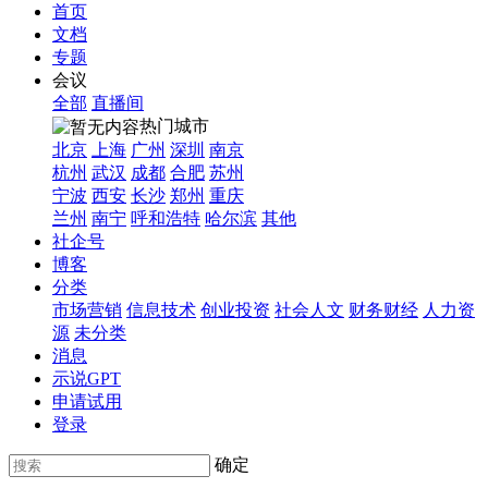
首页
文档
专题
会议
全部
直播间
热门城市
北京
上海
广州
深圳
南京
杭州
武汉
成都
合肥
苏州
宁波
西安
长沙
郑州
重庆
兰州
南宁
呼和浩特
哈尔滨
其他
社企号
博客
分类
市场营销
信息技术
创业投资
社会人文
财务财经
人力资
源
未分类
消息
示说GPT
申请试用
登录
确定