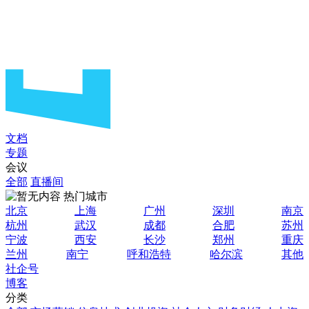
文档
专题
会议
全部
直播间
热门城市
北京
上海
广州
深圳
南京
杭州
武汉
成都
合肥
苏州
宁波
西安
长沙
郑州
重庆
兰州
南宁
呼和浩特
哈尔滨
其他
社企号
博客
分类