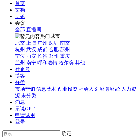
首页
文档
专题
会议
全部
直播间
热门城市
北京
上海
广州
深圳
南京
杭州
武汉
成都
合肥
苏州
宁波
西安
长沙
郑州
重庆
兰州
南宁
呼和浩特
哈尔滨
其他
社企号
博客
分类
市场营销
信息技术
创业投资
社会人文
财务财经
人力资
源
未分类
消息
示说GPT
申请试用
登录
确定