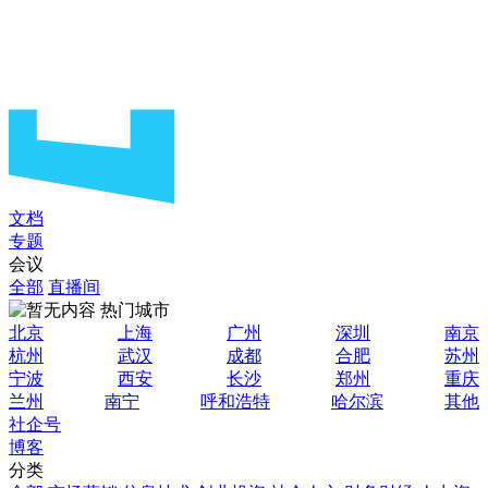
文档
专题
会议
全部
直播间
热门城市
北京
上海
广州
深圳
南京
杭州
武汉
成都
合肥
苏州
宁波
西安
长沙
郑州
重庆
兰州
南宁
呼和浩特
哈尔滨
其他
社企号
博客
分类