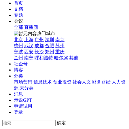
首页
文档
专题
会议
全部
直播间
热门城市
北京
上海
广州
深圳
南京
杭州
武汉
成都
合肥
苏州
宁波
西安
长沙
郑州
重庆
兰州
南宁
呼和浩特
哈尔滨
其他
社企号
博客
分类
市场营销
信息技术
创业投资
社会人文
财务财经
人力资
源
未分类
消息
示说GPT
申请试用
登录
确定